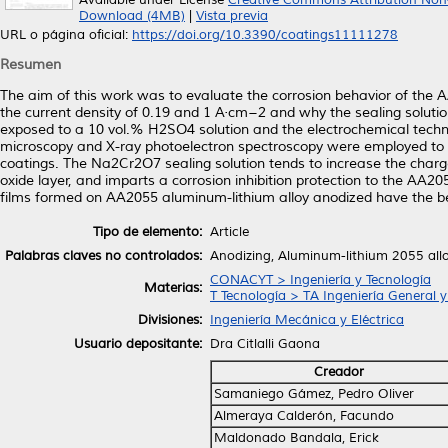
Available under License
Creative Commons Attribution Non
Download (4MB)
|
Vista previa
URL o página oficial:
https://doi.org/10.3390/coatings11111278
Resumen
The aim of this work was to evaluate the corrosion behavior of the A
the current density of 0.19 and 1 A·cm−2 and why the sealing sol
exposed to a 10 vol.% H2SO4 solution and the electrochemical tech
microscopy and X-ray photoelectron spectroscopy were employed to c
coatings. The Na2Cr2O7 sealing solution tends to increase the cha
oxide layer, and imparts a corrosion inhibition protection to the AA
films formed on AA2055 aluminum-lithium alloy anodized have the best
Tipo de elemento:
Article
Palabras claves no controlados:
Anodizing, Aluminum-lithium 2055 all
CONACYT > Ingeniería y Tecnología
Materias:
T Tecnología > TA Ingeniería General y 
Divisiones:
Ingeniería Mecánica y Eléctrica
Usuario depositante:
Dra Citlalli Gaona
Creador
Samaniego Gámez, Pedro Oliver
Almeraya Calderón, Facundo
Maldonado Bandala, Erick