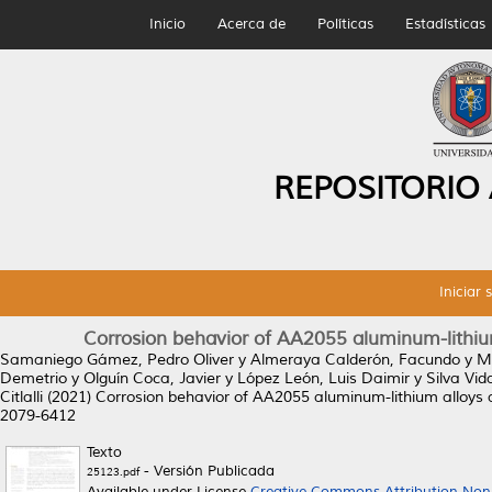
Inicio
Acerca de
Políticas
Estadísticas
REPOSITORIO
Iniciar 
Corrosion behavior of AA2055 aluminum-lithium 
Samaniego Gámez, Pedro Oliver
y
Almeraya Calderón, Facundo
y
M
Demetrio
y
Olguín Coca, Javier
y
López León, Luis Daimir
y
Silva Vid
Citlalli
(2021)
Corrosion behavior of AA2055 aluminum-lithium alloys an
2079-6412
Texto
- Versión Publicada
25123.pdf