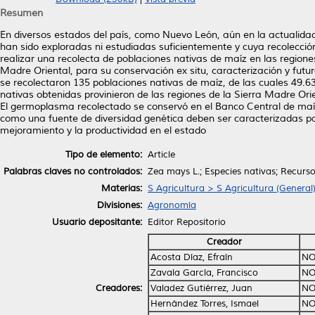
Resumen
En diversos estados del país, como Nuevo León, aún en la actualida
han sido exploradas ni estudiadas suficientemente y cuya recolecció
realizar una recolecta de poblaciones nativas de maíz en las region
Madre Oriental, para su conservación ex situ, caracterización y fu
se recolectaron 135 poblaciones nativas de maíz, de las cuales 49.6
nativas obtenidas provinieron de las regiones de la Sierra Madre Ori
El germoplasma recolectado se conservó en el Banco Central de maí
como una fuente de diversidad genética deben ser caracterizadas pa
mejoramiento y la productividad en el estado
Tipo de elemento:
Article
Palabras claves no controlados:
Zea mays L.; Especies nativas; Recurso
Materias:
S Agricultura > S Agricultura (General
Divisiones:
Agronomía
Usuario depositante:
Editor Repositorio
Creador
Acosta Díaz, Efraín
NO
Zavala García, Francisco
NO
Creadores:
Valadez Gutiérrez, Juan
NO
Hernández Torres, Ismael
NO