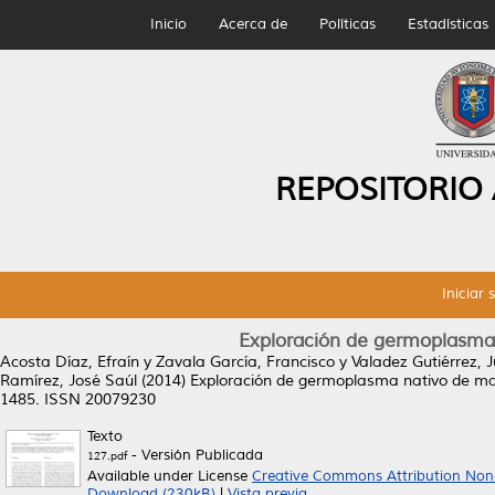
Inicio
Acerca de
Políticas
Estadísticas
REPOSITORIO
Iniciar 
Exploración de germoplasma
Acosta Díaz, Efraín
y
Zavala García, Francisco
y
Valadez Gutiérrez, 
Ramírez, José Saúl
(2014)
Exploración de germoplasma nativo de ma
1485. ISSN 20079230
Texto
- Versión Publicada
127.pdf
Available under License
Creative Commons Attribution Non
Download (230kB)
|
Vista previa