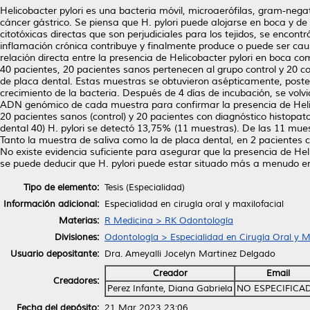
Helicobacter pylori es una bacteria móvil, microaerófilas, gram-negati
cáncer gástrico. Se piensa que H. pylori puede alojarse en boca y de 
citotóxicas directas que son perjudiciales para los tejidos, se encont
inflamación crónica contribuye y finalmente produce o puede ser caus
relación directa entre la presencia de Helicobacter pylori en boca c
40 pacientes, 20 pacientes sanos pertenecen al grupo control y 20 co
de placa dental. Estas muestras se obtuvieron asépticamente, poster
crecimiento de la bacteria. Después de 4 días de incubación, se volvi
ADN genómico de cada muestra para confirmar la presencia de Helic
20 pacientes sanos (control) y 20 pacientes con diagnóstico histopato
dental 40) H. pylori se detectó 13,75% (11 muestras). De las 11 mues
Tanto la muestra de saliva como la de placa dental, en 2 pacientes c
No existe evidencia suficiente para asegurar que la presencia de Heli
se puede deducir que H. pylori puede estar situado más a menudo en l
Tipo de elemento:
Tesis (Especialidad)
Información adicional:
Especialidad en cirugía oral y maxilofacial
Materias:
R Medicina > RK Odontología
Divisiones:
Odontología > Especialidad en Cirugía Oral y Ma
Usuario depositante:
Dra. Ameyalli Jocelyn Martinez Delgado
Creador
Email
Creadores:
Perez Infante, Diana Gabriela
NO ESPECIFICA
Fecha del depósito:
21 Mar 2023 23:06