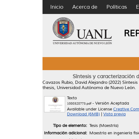
Inicio
Acerca de
Políticas
E
RE
Síntesis y caracterizació
Cavazos Rubio, David Alejandro
(2022)
Síntesi
thesis, Universidad Autónoma de Nuevo León.
Texto
- Versión Aceptada
1080328773.pdf
Available under License
Creative Com
Download (6MB)
|
Vista previa
Tipo de elemento:
Tesis (Maestría)
Información adicional:
Maestría en ingeniería físi