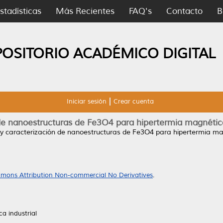
stadísticas
Más Recientes
FAQ's
Contacto
B
POSITORIO ACADÉMICO DIGITAL
Iniciar sesión
Crear cuenta
n de nanoestructuras de Fe3O4 para hipertermia magnétic
s y caracterización de nanoestructuras de Fe3O4 para hipertermia ma
mons Attribution Non-commercial No Derivatives
.
ca industrial