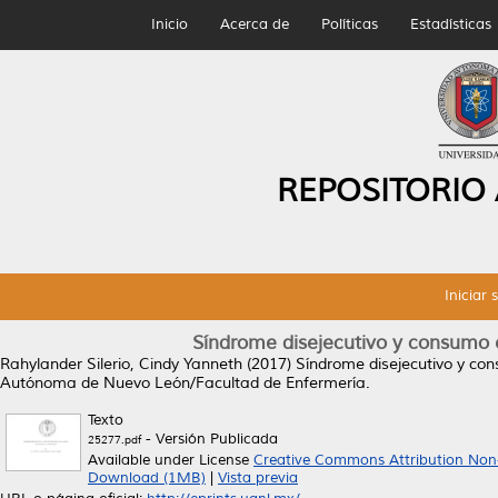
Inicio
Acerca de
Políticas
Estadísticas
REPOSITORIO
Iniciar 
Síndrome disejecutivo y consumo e
Rahylander Silerio, Cindy Yanneth
(2017)
Síndrome disejecutivo y con
Autónoma de Nuevo León/Facultad de Enfermería.
Texto
- Versión Publicada
25277.pdf
Available under License
Creative Commons Attribution Non
Download (1MB)
|
Vista previa