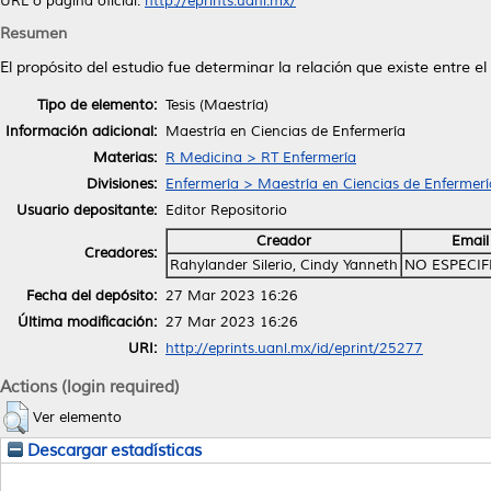
URL o página oficial:
http://eprints.uanl.mx/
Resumen
El propósito del estudio fue determinar la relación que existe entre e
Tipo de elemento:
Tesis (Maestría)
Información adicional:
Maestría en Ciencias de Enfermería
Materias:
R Medicina > RT Enfermería
Divisiones:
Enfermería > Maestría en Ciencias de Enfermerí
Usuario depositante:
Editor Repositorio
Creador
Email
Creadores:
Rahylander Silerio, Cindy Yanneth
NO ESPECI
Fecha del depósito:
27 Mar 2023 16:26
Última modificación:
27 Mar 2023 16:26
URI:
http://eprints.uanl.mx/id/eprint/25277
Actions (login required)
Ver elemento
Descargar estadísticas