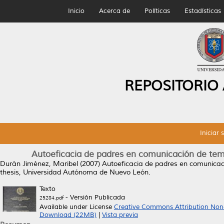
Inicio
Acerca de
Políticas
Estadísticas
REPOSITORIO
Iniciar 
Autoeficacia de padres en comunicación de tema
Durán Jiménez, Maribel
(2007)
Autoeficacia de padres en comunicaci
thesis, Universidad Autónoma de Nuevo León.
Texto
- Versión Publicada
25284.pdf
Available under License
Creative Commons Attribution Non
Download (22MB)
|
Vista previa