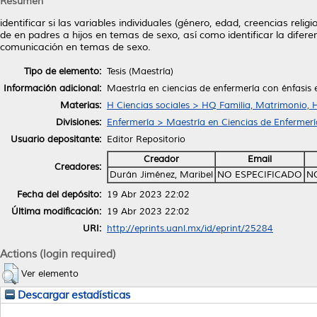
Resumen
identificar si las variables individuales (género, edad, creencias reli
de en padres a hijos en temas de sexo, así como identificar la difere
comunicación en temas de sexo.
Tipo de elemento:
Tesis (Maestría)
Información adicional:
Maestría en ciencias de enfermería con énfasis 
Materias:
H Ciencias sociales > HQ Familia, Matrimonio, 
Divisiones:
Enfermería > Maestría en Ciencias de Enfermerí
Usuario depositante:
Editor Repositorio
Creador
Email
Creadores:
Durán Jiménez, Maribel
NO ESPECIFICADO
N
Fecha del depósito:
19 Abr 2023 22:02
Última modificación:
19 Abr 2023 22:02
URI:
http://eprints.uanl.mx/id/eprint/25284
Actions (login required)
Ver elemento
Descargar estadísticas