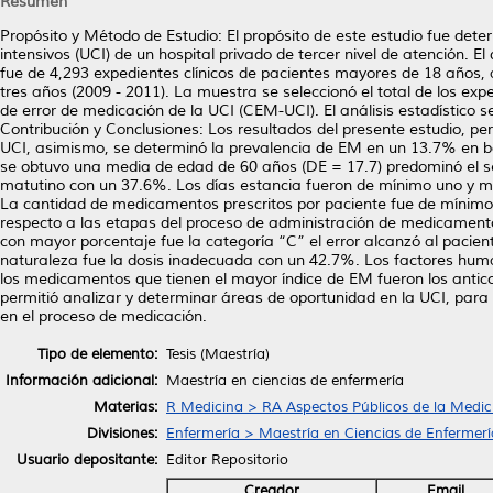
Resumen
Propósito y Método de Estudio: El propósito de este estudio fue det
intensivos (UCI) de un hospital privado de tercer nivel de atención. El
fue de 4,293 expedientes clínicos de pacientes mayores de 18 años,
tres años (2009 - 2011). La muestra se seleccionó el total de los exp
de error de medicación de la UCI (CEM-UCI). El análisis estadístico s
Contribución y Conclusiones: Los resultados del presente estudio, p
UCI, asimismo, se determinó la prevalencia de EM en un 13.7% en ba
se obtuvo una media de edad de 60 años (DE = 17.7) predominó el s
matutino con un 37.6%. Los días estancia fueron de mínimo uno y m
La cantidad de medicamentos prescritos por paciente fue de mínim
respecto a las etapas del proceso de administración de medicamento
con mayor porcentaje fue la categoría “C” el error alcanzó al pacien
naturaleza fue la dosis inadecuada con un 42.7%. Los factores huma
los medicamentos que tienen el mayor índice de EM fueron los antico
permitió analizar y determinar áreas de oportunidad en la UCI, para
en el proceso de medicación.
Tipo de elemento:
Tesis (Maestría)
Información adicional:
Maestría en ciencias de enfermería
Materias:
R Medicina > RA Aspectos Públicos de la Medic
Divisiones:
Enfermería > Maestría en Ciencias de Enfermerí
Usuario depositante:
Editor Repositorio
Creador
Email