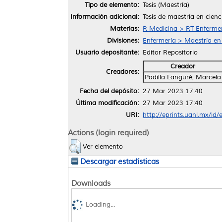
Tipo de elemento:
Tesis (Maestría)
Información adicional:
Tesis de maestría en cien
Materias:
R Medicina > RT Enferme
Divisiones:
Enfermería > Maestría en
Usuario depositante:
Editor Repositorio
Creador
Creadores:
Padilla Languré, Marcela
Fecha del depósito:
27 Mar 2023 17:40
Última modificación:
27 Mar 2023 17:40
URI:
http://eprints.uanl.mx/id
Actions (login required)
Ver elemento
Descargar estadísticas
Downloads
Loading...