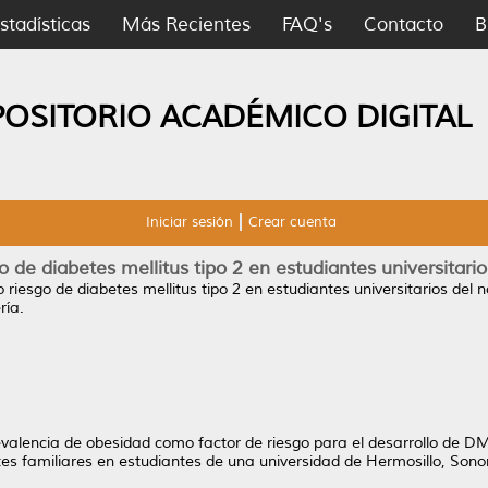
stadísticas
Más Recientes
FAQ's
Contacto
B
POSITORIO ACADÉMICO DIGITAL
Iniciar sesión
Crear cuenta
de diabetes mellitus tipo 2 en estudiantes universitari
iesgo de diabetes mellitus tipo 2 en estudiantes universitarios del 
ría.
prevalencia de obesidad como factor de riesgo para el desarrollo de D
tes familiares en estudiantes de una universidad de Hermosillo, Sono