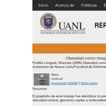
Inicio
Acerca de
Políticas
E
RE
Obesidad como riesgo 
Padilla Languré, Marcela
(2006)
Obesidad como r
Autónoma de Nuevo León/Facultad de Enferme
Texto
25295.pdf
Download (26MB)
|
Vista previa
Resumen
El propósito de este trabajo fue identificar la 
obesidad central, glucemia capilar y anteceden