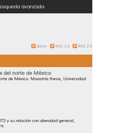
úsqueda avanzada
Atom
RSS 1.0
RSS 2.0
os del norte de México
norte de México.
Maestría thesis, Universidad
MT2 y su relación con obesidad general,
ra.