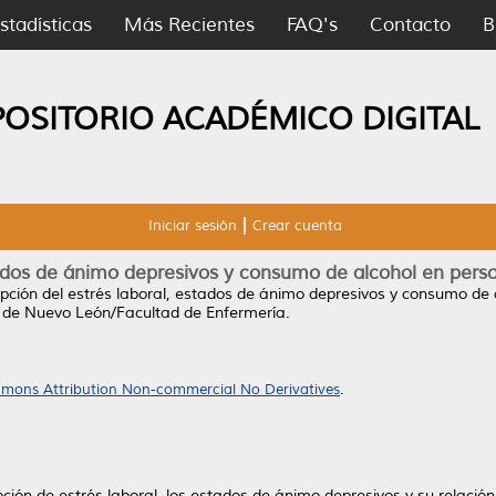
stadísticas
Más Recientes
FAQ's
Contacto
B
POSITORIO ACADÉMICO DIGITAL
Iniciar sesión
Crear cuenta
tados de ánimo depresivos y consumo de alcohol en pers
pción del estrés laboral, estados de ánimo depresivos y consumo de 
 de Nuevo León/Facultad de Enfermería.
mons Attribution Non-commercial No Derivatives
.
pción de estrés laboral, los estados de ánimo depresivos y su relació