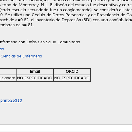
itana de Monterrey, N.L. El diseño del estudio fue descriptivo y corr
(cada escuela secundaria fue un conglomerado), se consideró el inte
e 90. Se utilizó una Cédula de Datos Personales y de Prevalencia de 
ach de α=0.62, el Inventario de Depresión (BDI) con una confiabilida
ronbach de α=.81.
Enfermería con Énfasis en Salud Comunitaria
ría
 Ciencias de Enfermería
Email
ORCID
lejandra
NO ESPECIFICADO
NO ESPECIFICADO
/eprint/25310