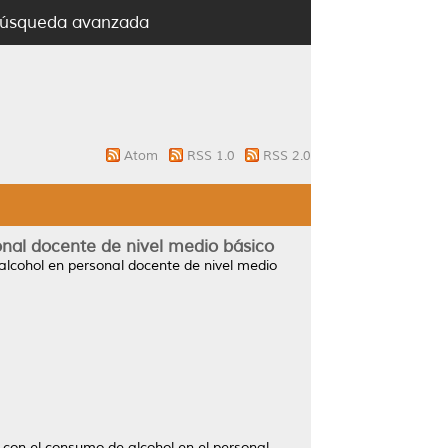
úsqueda avanzada
Atom
RSS 1.0
RSS 2.0
onal docente de nivel medio básico
alcohol en personal docente de nivel medio
n con el consumo de alcohol en el personal