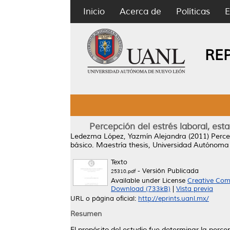
Inicio
Acerca de
Políticas
E
RE
Percepción del estrés laboral, es
Ledezma López, Yazmín Alejandra
(2011)
Perce
básico.
Maestría thesis, Universidad Autónoma
Texto
- Versión Publicada
25310.pdf
Available under License
Creative Com
Download (733kB)
|
Vista previa
URL o página oficial:
http://eprints.uanl.mx/
Resumen
El propósito del estudio fue determinar la perce