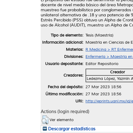
docente de nivel medio básico del área Metropol
muestreo fue probabilístico por conglomerados 
unilateral alternativa de .18 y una potencia d
Estrés Percibido (PSS) obtuvo un Alpha de Cronb
uso de Alcohol (AUDIT), muestra un Alpha de C
Tipo de elemento:
Tesis (Maestría)
Información adicional:
Maestría en Ciencias de 
Materias:
R Medicina > RT Enferme
Divisiones:
Enfermería > Maestría en
Usuario depositante:
Editor Repositorio
Creador
Creadores:
Ledezma López, Yazmín A
Fecha del depósito:
27 Mar 2023 18:56
Última modificación:
27 Mar 2023 18:56
URI:
http://eprints.uanl.mx/id
Actions (login required)
Ver elemento
Descargar estadísticas