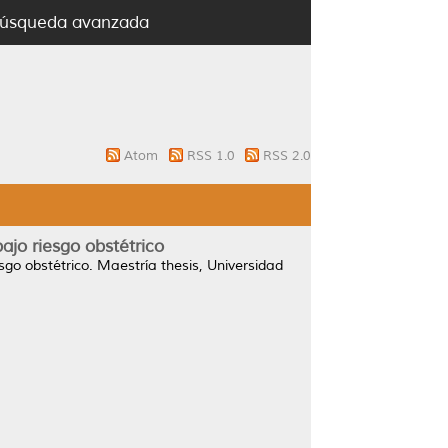
úsqueda avanzada
Atom
RSS 1.0
RSS 2.0
ajo riesgo obstétrico
go obstétrico.
Maestría thesis, Universidad