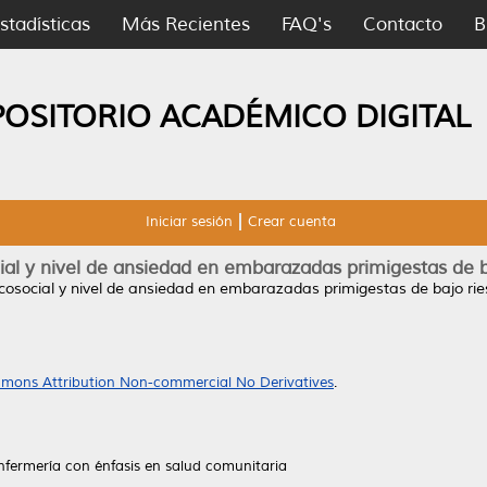
stadísticas
Más Recientes
FAQ's
Contacto
B
POSITORIO ACADÉMICO DIGITAL
Iniciar sesión
Crear cuenta
al y nivel de ansiedad en embarazadas primigestas de b
cosocial y nivel de ansiedad en embarazadas primigestas de bajo ries
mons Attribution Non-commercial No Derivatives
.
nfermería con énfasis en salud comunitaria