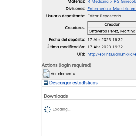
Materias:
R Medicina > RG Ginecolo
Divisiones:
Enfermería > Maestría en
Usuario depositante:
Editor Repositorio
Creador
Creadores:
Ontiveros Pérez, Martina
Fecha del depósito:
17 Abr 2023 16:32
Última modificación:
17 Abr 2023 16:32
URI:
http://eprints.uanl.mx/id
Actions (login required)
Ver elemento
Descargar estadísticas
Downloads
Loading...