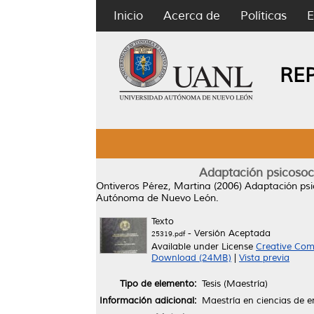
Inicio
Acerca de
Políticas
E
RE
Adaptación psicosoci
Ontiveros Pérez, Martina
(2006)
Adaptación psi
Autónoma de Nuevo León.
Texto
- Versión Aceptada
25319.pdf
Available under License
Creative Com
Download (24MB)
|
Vista previa
Tipo de elemento:
Tesis (Maestría)
Información adicional:
Maestría en ciencias de e