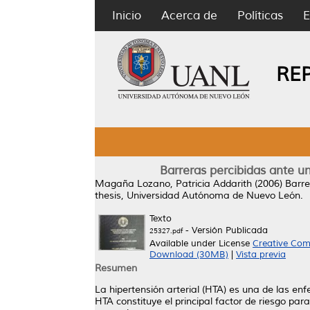
Inicio
Acerca de
Políticas
E
RE
Barreras percibidas ante un
Magaña Lozano, Patricia Addarith
(2006)
Barre
thesis, Universidad Autónoma de Nuevo León.
Texto
- Versión Publicada
25327.pdf
Available under License
Creative Com
Download (30MB)
|
Vista previa
Resumen
La hipertensión arterial (HTA) es una de las e
HTA constituye el principal factor de riesgo par