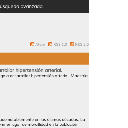
úsqueda avanzada
Atom
RSS 1.0
RSS 2.0
ollar hipertensión arterial.
o a desarrollar hipertensión arterial.
Maestría
ntado notablemente en las últimas décadas. La
primer lugar de moratlidad en la población