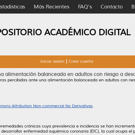
stadísticas
Más Recientes
FAQ's
Contacto
B
POSITORIO ACADÉMICO DIGITAL
Iniciar sesión
Crear cuenta
a alimentación balanceada en adultos con riesgo a desarr
ras percibidas ante una alimentación balanceada en adultos con riesg
mons Attribution Non-commercial No Derivatives
.
nferemedades crónicas cuya prevalencia e incidencia se han increme
a desarrollar enfermedad isquémica coronaria (EIC), la cual ocupa el 