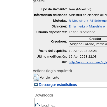
general.
Tipo de elemento:
Tesis (Maestría)
Información adicional:
Maestría en ciencias de e
Materias:
R Medicina > RT Enferme
Divisiones:
Enfermería > Maestría en
Usuario depositante:
Editor Repositorio
Creador
Creadores:
Magaña Lozano, Patricia
Fecha del depósito:
19 Abr 2023 22:08
Última modificación:
19 Abr 2023 22:08
URI:
http://eprints.uanl.mx/id
Actions (login required)
Ver elemento
Descargar estadísticas
Downloads
Loading...