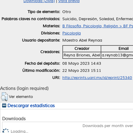
Download (2MB)
|
Vista previa
Tipo de elemento:
Otro
Palabras claves no controlados:
Suicidio, Depresión, Soledad, Enferme
Materias:
B Filosofía, Psicología, Religión > BF P
Divisiones:
Psicología
Usuario depositante:
Maestro Abel Reynaa
Creador
Email
Creadores:
Reyna Briones, Abel
a.reynab13@gma
Fecha del depósito:
08 Mayo 2023 14:43
Última modificación:
22 Mayo 2023 15:11
URI:
http://eprints.uanl.mx/id/eprint/25340
Actions (login required)
Ver elemento
Descargar estadísticas
Downloads
Downloads per month over
Loading...