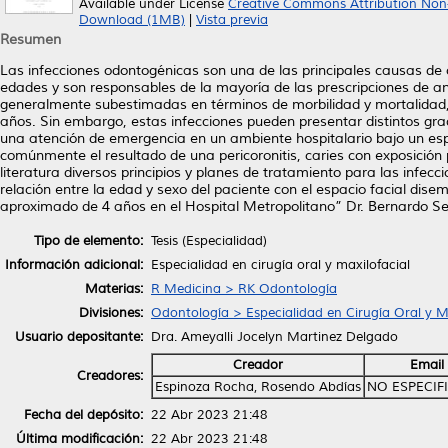
Available under License
Creative Commons Attribution Non
Download (1MB)
|
Vista previa
Resumen
Las infecciones odontogénicas son una de las principales causas de c
edades y son responsables de la mayoría de las prescripciones de an
generalmente subestimadas en términos de morbilidad y mortalidad,
años. Sin embargo, estas infecciones pueden presentar distintos gra
una atención de emergencia en un ambiente hospitalario bajo un espe
comúnmente el resultado de una pericoronitis, caries con exposición p
literatura diversos principios y planes de tratamiento para las infecc
relación entre la edad y sexo del paciente con el espacio facial dise
aproximado de 4 años en el Hospital Metropolitano” Dr. Bernardo S
Tipo de elemento:
Tesis (Especialidad)
Información adicional:
Especialidad en cirugía oral y maxilofacial
Materias:
R Medicina > RK Odontología
Divisiones:
Odontología > Especialidad en Cirugía Oral y Ma
Usuario depositante:
Dra. Ameyalli Jocelyn Martinez Delgado
Creador
Email
Creadores:
Espinoza Rocha, Rosendo Abdías
NO ESPECIF
Fecha del depósito:
22 Abr 2023 21:48
Última modificación:
22 Abr 2023 21:48