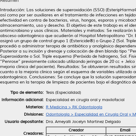
Resumen
Introducción: Las soluciones de superoxidación (SSO) (EsteripHarma®)
así como por ser auxiliares en el tratamiento de infecciones en teji
efectividad en contra de bacterias, virus, hongos, esporas y micobact
almacenamiento, uso y desecho. El objetivo de este trabajo es el id
antimicrobiano y usos clínicos. Materiales y métodos: Se realizarón 
absceso odontogénico que acudierón al Hospital Metropolitano “Dr.
asignó un grupo de control grupo 1 (Estericide®) o Grupo 2 (Sol. Trip
procedió a administrar terapia de antibiótico y analgésico dependiend
Posterior a su incisión y drenaje y colocación de dren blando tipo “P
Superoxidante o Sol. Triple esquema (Peróxido de hidrogeno, Sol. Fisi
“Penrose” previamente colocado utilizando jeringas de 20 cc + Jelc
mejoria clinica del paciente). Resultados: Se obtuvieron resultados si
cuanto a la mejoria clinica según el esquema de variables utilizado a
odontogénica. Conclusiones: Se concluye que la solución superoxidante
esquema en la terapia de limpieza de pacientes bajo el diagnótico 
Tipo de elemento:
Tesis (Especialidad)
Información adicional:
Especialidad en cirugía oral y maxilofacial
Materias:
R Medicina > RK Odontología
Divisiones:
Odontología > Especialidad en Cirugía Oral y Ma
Usuario depositante:
Dra. Ameyalli Jocelyn Martinez Delgado
Creador
Email
Creadores: