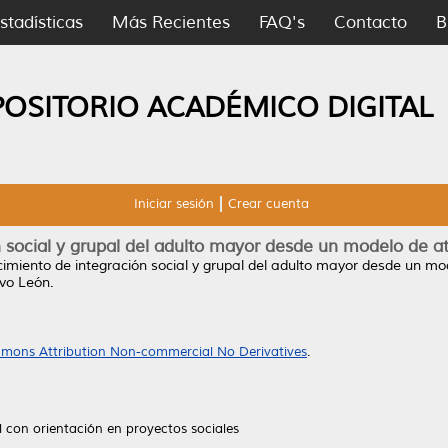
stadísticas
Más Recientes
FAQ's
Contacto
B
POSITORIO ACADÉMICO DIGITAL
Iniciar sesión
Crear cuenta
n social y grupal del adulto mayor desde un modelo de a
cimiento de integración social y grupal del adulto mayor desde un mo
vo León.
mons Attribution Non-commercial No Derivatives
.
l con orientación en proyectos sociales