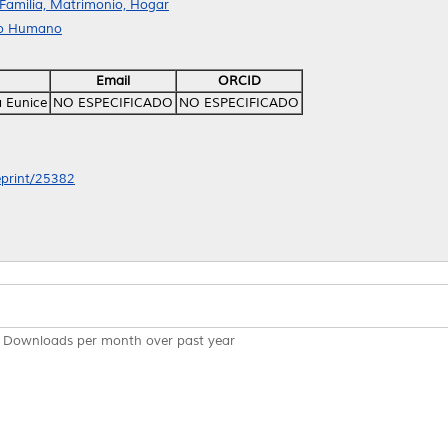
 Familia, Matrimonio, Hogar
llo Humano
Email
ORCID
a Eunice
NO ESPECIFICADO
NO ESPECIFICADO
/eprint/25382
Downloads per month over past year