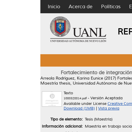
Inicio
Acerca de
Políticas
E
RE
Fortalecimiento de integració
Arreola Rodríguez, Karina Eunice
(2017)
Fortale
Maestría thesis, Universidad Autónoma de Nue
Texto
- Versión Aceptada
1080328814.pdf
Available under License
Creative Com
Download (1MB)
|
Vista previa
Tipo de elemento:
Tesis (Maestría)
Información adicional:
Maestría en trabajo socia