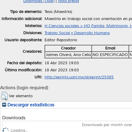
Download (1MB)
|
Vista previa
Tipo de elemento:
Tesis (Maestría)
Información adicional:
Maestría en trabajo social con orientación en p
Materias:
H Ciencias sociales > HQ Familia, Matrimonio, 
Divisiones:
Trabajo Social y Desarrollo Humano
Usuario depositante:
Editor Repositorio
Creador
Email
Creadores:
Jaimes Olvera, Ana Celia
NO ESPECIFICADO
N
Fecha del depósito:
18 Abr 2023 19:03
Última modificación:
18 Abr 2023 19:03
URI:
http://eprints.uanl.mx/id/eprint/25385
Actions (login required)
Ver elemento
Descargar estadísticas
Downloads
Downloads per month over
Loading...