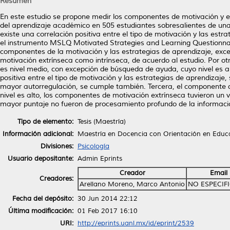
Resumen
En este estudio se propone medir los componentes de motivación y el
del aprendizaje académico en 505 estudiantes sobresalientes de una
existe una correlación positiva entre el tipo de motivación y las estr
el instrumento MSLQ Motivated Strategies and Learning Questionnaire 
componentes de la motivación y las estrategias de aprendizaje, exce
motivación extrínseca como intrínseca, de acuerdo al estudio. Por otr
es nivel medio, con excepción de búsqueda de ayuda, cuyo nivel es al
positiva entre el tipo de motivación y las estrategias de aprendizaj
mayor autorregulación, se cumple también. Tercera, el componente d
nivel es alto, los componentes de motivación extrínseca tuvieron un 
mayor puntaje no fueron de procesamiento profundo de la informaci
Tipo de elemento:
Tesis (Maestría)
Información adicional:
Maestría en Docencia con Orientación en Educ
Divisiones:
Psicología
Usuario depositante:
Admin Eprints
Creador
Email
Creadores:
Arellano Moreno, Marco Antonio
NO ESPECIF
Fecha del depósito:
30 Jun 2014 22:12
Última modificación:
01 Feb 2017 16:10
URI:
http://eprints.uanl.mx/id/eprint/2539