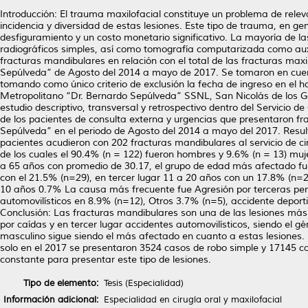
Introducción: El trauma maxilofacial constituye un problema de relevan
incidencia y diversidad de estas lesiones. Este tipo de trauma, en g
desfiguramiento y un costo monetario significativo. La mayoría de las
radiográficos simples, así como tomografía computarizada como auxili
fracturas mandibulares en relación con el total de las fracturas max
Sepúlveda” de Agosto del 2014 a mayo de 2017. Se tomaron en cuent
tomando como único criterio de exclusión la fecha de ingreso en el hos
Metropolitano “Dr. Bernardo Sepúlveda” SSNL, San Nicolás de los Ga
estudio descriptivo, transversal y retrospectivo dentro del Servicio d
de los pacientes de consulta externa y urgencias que presentaron fr
Sepúlveda” en el periodo de Agosto del 2014 a mayo del 2017. Result
pacientes acudieron con 202 fracturas mandibulares al servicio de c
de los cuales el 90.4% (n = 122) fueron hombres y 9.6% (n = 13) mujer
a 65 años con promedio de 30.17, el grupo de edad más afectado fue
con el 21.5% (n=29), en tercer lugar 11 a 20 años con un 17.8% (n=2
10 años 0.7% La causa más frecuente fue Agresión por terceras pe
automovilísticos en 8.9% (n=12), Otros 3.7% (n=5), accidente depor
Conclusión: Las fracturas mandibulares son una de las lesiones más
por caídas y en tercer lugar accidentes automovilísticos, siendo el 
masculino sigue siendo el más afectado en cuanto a estas lesiones. 
solo en el 2017 se presentaron 3524 casos de robo simple y 17145 casos
constante para presentar este tipo de lesiones.
Tipo de elemento:
Tesis (Especialidad)
Información adicional:
Especialidad en cirugía oral y maxilofacial