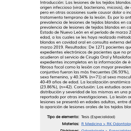
Introducción: Las lesiones de los tejidos blando
origen infeccioso (viral, bacteriano, micosis), 
pero en otras ocasiones suele causar dolor o inc
tratamiento temprano de la lesión. Es por lo ant
prevalencia de lesiones de tejidos blandos en c
prevalencia de lesiones de tejidos blandos en ca
Estado de Nuevo León en el período de marzo 2
edad, a los cuales se les haya realizado método
blandos en cavidad oral en consulta externa del
marzo 2019. Resultados: De 1271 pacientes que
expedientes electrónicos de pacientes que no pre
acudieron al servicio de Cirugía Oral y Maxilofa
expedientes incompletos en la información de é
fibrosa focal como la lesión con mayor prevalen
conjuntivo fueron las más frecuentes (36.93%), 
sexo femenino, y 40.34% (n=71) al sexo masculin
40-49 años de edad. La localización anatómica 
(23.86%), (n=42). Conclusión: Los estudios ace
distribución y severidad de las mismas en una p
reportado por otras investigaciones. La lesión o
lesiones se presentó en edades adultas, entre 
la aparición de lesiones orales de los tejidos bl
Tipo de elemento:
Tesis (Especialidad)
Materias:
R Medicina > RK Odontolo
Divisiones:
Odontología > Especialidad