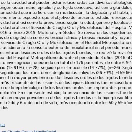
s de la cavidad oral pueden estar relacionadas con diversas etiologías
de origen autoinmune, epitelial y de tejido conectivo, así como gland
omodidad que interfiere con la masticación, la deglución y el habla, 
eriormente expuesto, que el objetivo del presente estudio retrospectiv
avidad oral así como la prevalencia según la edad, genero y localiza
vidad oral en el Servicio de Cirugía Oral y Maxilofacial del Hospital 
016 a marzo 2019. Material y métodos: Se revisaron los expedientes
s de diagnóstico como valoración clínica y biopsia incisional y hayan
 servicio de Cirugía Oral y Maxilofacial en el Hospital Metropolitan
 acudieron a la consulta externa de maxilofacial en el periodo mar
sentaron lesiones orales de los tejidos blandos, se realizó la revisión
cial del Hospital Metropolitano durante el periodo de 3 años (2016 al
sta investigación, quedando un total de 176 pacientes, de entre 6-92
cia (15.91%), (n=28), seguido por el mucocele (14.77%), (n=26). Según
seguido por los transtornos de glándulas salivales (26.70%). El 59.66
o. La mayor prevalencia de las lesiones orales de los tejidos blando
más frecuente de las lesiones de los tejidos blandos fue mucosa labi
rca de la epidemiología de las lesiones orales son importantes porqu
oblación. En el presente estudio, la prevalencia de las lesiones fue 
ral con mayor prevalencia de los tejidos blandos es la hiperplasia fi
de la 2da y 6ta década de vida, más acentuado entre los 50 y 59 año
andos.
gía
 en Cirugía Oral y Maxilofacial