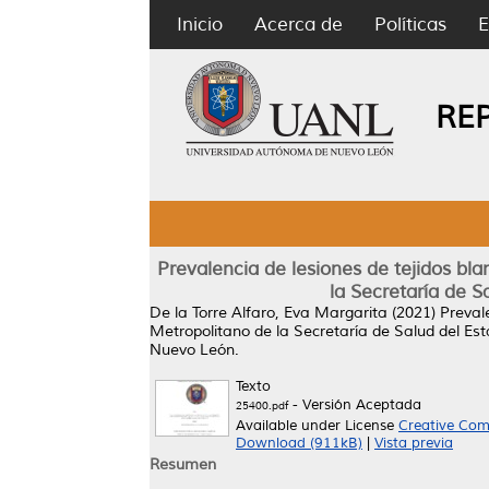
Inicio
Acerca de
Políticas
E
RE
Prevalencia de lesiones de tejidos bla
la Secretaría de 
De la Torre Alfaro, Eva Margarita
(2021)
Prevale
Metropolitano de la Secretaría de Salud del E
Nuevo León.
Texto
- Versión Aceptada
25400.pdf
Available under License
Creative Com
Download (911kB)
|
Vista previa
Resumen