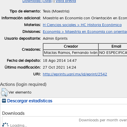
Download (1MB)
|
Vista previa
Tipo de elemento:
Tesis (Maestría)
Información adicional:
Maestría en Economía con Orientación en Econ
Materias:
H Ciencias sociales > HC Historia Económica
Divisiones:
Economía > Maestría en Economía con orientac
Usuario depositante:
Admin Eprints
Creador
Email
Creadores:
Macías Ramos, Fernando Iván
NO ESPECIFIC
Fecha del depósito:
18 Ago 2014 14:47
Última modificación:
27 Oct 2021 14:24
URI:
http://eprints.uanl.mx/id/eprint/2542
Actions (login required)
Ver elemento
Descargar estadísticas
Downloads
Downloads per month over
Loading...