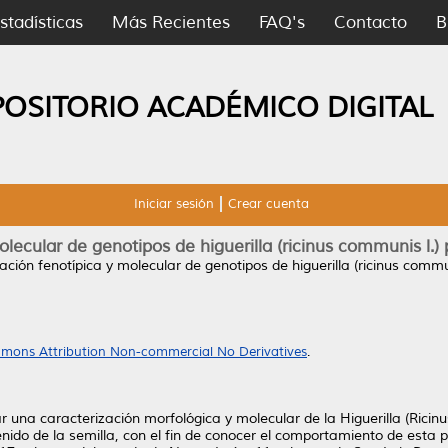
stadísticas
Más Recientes
FAQ's
Contacto
B
POSITORIO ACADÉMICO DIGITAL
Iniciar sesión
Crear cuenta
lecular de genotipos de higuerilla (ricinus communis l.)
ación fenotípica y molecular de genotipos de higuerilla (ricinus commun
mons Attribution Non-commercial No Derivatives
.
ar una caracterización morfológica y molecular de la Higuerilla (Ricin
nido de la semilla, con el fin de conocer el comportamiento de esta 