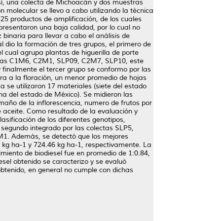
osí, una colecta de Michoacán y dos muestras
molecular se llevo a cabo utilizando la técnica
725 productos de amplificación, de los cuales
esentaron una baja calidad, por lo cual no
binaria para llevar a cabo el análisis de
l dio la formación de tres grupos, el primero de
cual agrupa plantas de higuerilla de porte
lectas C1M6, C2M1, SLP09, C2M7, SLP10, este
 finalmente el tercer grupo se conformo por las
a a la floración, un menor promedio de hojas
a se utilizaron 17 materiales (siete del estado
na del estado de México). Se midieron las
amaño de la inflorescencia, numero de frutos por
 de aceite. Como resultado de la evaluación y
asificación de los diferentes genotipos,
 segundo integrado por las colectas SLP5,
1. Además, se detectó que los mejores
 kg ha-1 y 724.46 kg ha-1, respectivamente. La
dimiento de biodiesel fue en promedio de 1:0.84,
esel obtenido se caracterizo y se evaluó
obtenido, en general no cumple con dichas