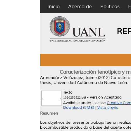
Inicio
Acerca de
Políticas
E
RE
Caracterización fenotípica y mo
Armendáriz Velázquez, Jaime
(2012)
Caracteriz
thesis, Universidad Autónoma de Nuevo León.
Texto
- Versión Aceptada
1080256522.pdf
Available under License
Creative Com
Download (5MB)
|
Vista previa
Resumen
Los objetivos del presente trabajo fueron realiz
biocombustible producido a base del aceite obte