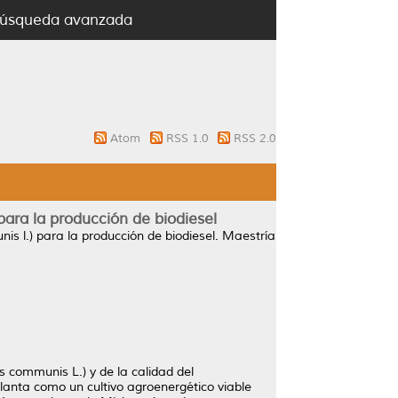
úsqueda avanzada
Atom
RSS 1.0
RSS 2.0
 para la producción de biodiesel
is l.) para la producción de biodiesel.
Maestría
us communis L.) y de la calidad del
planta como un cultivo agroenergético viable