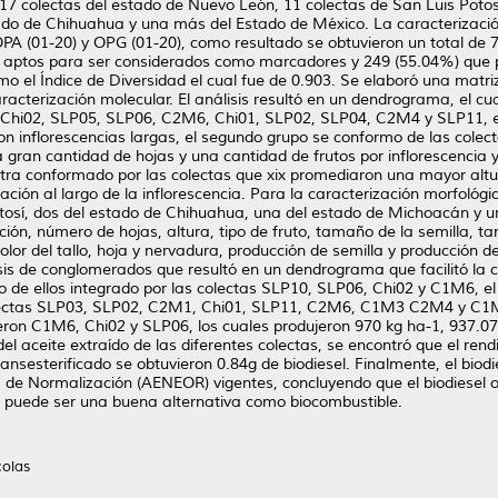
on 17 colectas del estado de Nuevo León, 11 colectas de San Luis Pot
ado de Chihuahua y una más del Estado de México. La caracterización 
 OPA (01-20) y OPG (01-20), como resultado se obtuvieron un total de 
n aptos para ser considerados como marcadores y 249 (55.04%) que pr
el Índice de Diversidad el cual fue de 0.903. Se elaboró una matriz 
acterización molecular. El análisis resultó en un dendrograma, el cua
Chi02, SLP05, SLP06, C2M6, Chi01, SLP02, SLP04, C2M4 y SLP11, el 
on inflorescencias largas, el segundo grupo se conformo de las co
 gran cantidad de hojas y una cantidad de frutos por inflorescencia y
tra conformado por las colectas que xix promediaron una mayor altur
ión al largo de la inflorescencia. Para la caracterización morfológic
tosí, dos del estado de Chihuahua, una del estado de Michoacán y u
ción, número de hojas, altura, tipo de fruto, tamaño de la semilla, t
, color del tallo, hoja y nervadura, producción de semilla y producción
sis de conglomerados que resultó en un dendrograma que facilitó la cl
de ellos integrado por las colectas SLP10, SLP06, Chi02 y C1M6, el
olectas SLP03, SLP02, C2M1, Chi01, SLP11, C2M6, C1M3 C2M4 y C1M
eron C1M6, Chi02 y SLP06, los cuales produjeron 970 kg ha-1, 937.07
 del aceite extraído de las diferentes colectas, se encontró que el ren
ansesterificado se obtuvieron 0.84g de biodiesel. Finalmente, el biodi
 de Normalización (AENEOR) vigentes, concluyendo que el biodiesel 
sel puede ser una buena alternativa como biocombustible.
colas