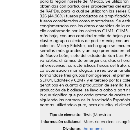
para la región noreste del México. Se utilizar
obtenidas con particulares procedentes del est
de RAPDs, para la cual se utilizaron las series
326 (44.96%) fueron productos de amplificació
fueron considerados como marcadores. Se estimo 
conglomerados con los datos obtenidos de la car
ello conformado por las colectas C1M1, C1M3, 
más bajo, con una cantidad media de hojas y c
cluster agrupa colectas de porte medio, con una
colectas Mich y EdoMex, dicho grupo se encuen
semillas más grandes y un bajo promedio en relac
de Nuevo León, siete del estado de San Luis Po
variables: dinámica de emergencia, días a flora
inflorescencia, características físicas del fruto
caracterización morfológica, se realizó un análi
formándose tres grupos homogéneos, el primero 
SLP04, EdoMex y C2M7 y el tercero por las c
genotipos en cuanto a producción de semilla fu
producción de biodiesel se llevo a cabo a partir
lo que significa que por cada gramo de aceite tr
siguiendo las normas de la Asociación Española
normas utilizándolo puro, pero disuelto, el die
Tipo de elemento:
Tesis (Maestría)
Información adicional:
Maestría en ciencias agrí
Divisiones:
Agronomía