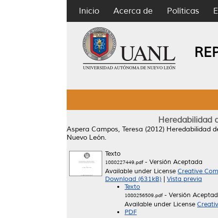
Inicio
Acerca de
Políticas
E
RE
Heredabilidad d
Aspera Campos, Teresa
(2012)
Heredabilidad de
Nuevo León.
Texto
- Versión Aceptada
1080227449.pdf
Available under License
Creative Com
Download (631kB)
|
Vista previa
Texto
- Versión Acepta
1080256509.pdf
Available under License
Creati
PDF