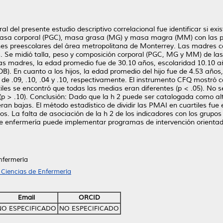
l del presente estudio descriptivo correlacional fue identificar si exis
grasa corporal (PGC), masa grasa (MG) y masa magra (MM) con las pr
ones preescolares del área metropolitana de Monterrey. Las madres c
as. Se midió talla, peso y composición corporal (PGC, MG y MM) de la
 las madres, la edad promedio fue de 30.10 años, escolaridad 10.10 
B). En cuanto a los hijos, la edad promedio del hijo fue de 4.53 año
.09, .10, .04 y .10, respectivamente. El instrumento CFQ mostró con
iles se encontró que todas las medias eran diferentes (p < .05). No 
p > .10). Conclusión: Dado que la h 2 puede ser catalogada como alt
 bajas. El método estadístico de dividir las PMAI en cuartiles fue e
os. La falta de asociación de la h 2 de los indicadores con los grupo
que enfermería puede implementar programas de intervención orientada
nfermería
 Ciencias de Enfermería
Email
ORCID
NO ESPECIFICADO
NO ESPECIFICADO