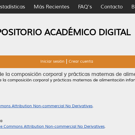
stadísticas
Más Recientes
FAQ's
Contacto
B
POSITORIO ACADÉMICO DIGITAL
Iniciar sesión
Crear cuenta
e la composición corporal y prácticas maternas de alime
 la composición corporal y prácticas maternas de alimentación infant
mons Attribution Non-commercial No Derivatives
.
da
ve Commons Attribution Non-commercial No Derivatives
.