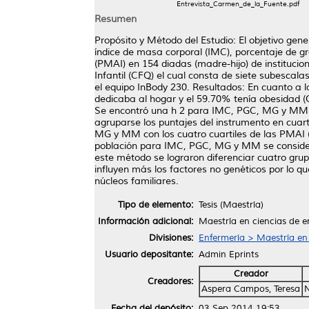
Entrevista_Carmen_de_la_Fuente.pdf
Resumen
Propósito y Método del Estudio: El objetivo genera
índice de masa corporal (IMC), porcentaje de 
(PMAI) en 154 diadas (madre-hijo) de instituci
Infantil (CFQ) el cual consta de siete subescal
el equipo InBody 230. Resultados: En cuanto a
dedicaba al hogar y el 59.70% tenía obesidad (O
Se encontró una h 2 para IMC, PGC, MG y MM de 
agruparse los puntajes del instrumento en cuart
MG y MM con los cuatro cuartiles de las PMAI (
población para IMC, PGC, MG y MM se consideran
este método se lograron diferenciar cuatro grup
influyen más los factores no genéticos por lo 
núcleos familiares.
Tipo de elemento:
Tesis (Maestría)
Información adicional:
Maestría en ciencias de e
Divisiones:
Enfermería > Maestría en
Usuario depositante:
Admin Eprints
Creador
Creadores:
Aspera Campos, Teresa
Fecha del depósito:
03 Sep 2014 19:53