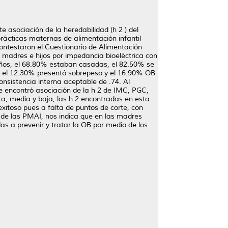
te asociación de la heredabilidad (h 2 ) del
ácticas maternas de alimentación infantil
ontestaron el Cuestionario de Alimentación
s madres e hijos por impedancia bioeléctrica con
años, el 68.80% estaban casadas, el 82.50% se
s, el 12.30% presentó sobrepeso y el 16.90% OB.
sistencia interna aceptable de .74. Al
se encontró asociación de la h 2 de IMC, PGC,
a, media y baja, las h 2 encontradas en esta
xitoso pues a falta de puntos de corte, con
s de las PMAI, nos indica que en las madres
s a prevenir y tratar la OB por medio de los