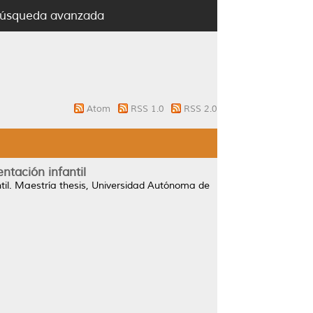
úsqueda avanzada
Atom
RSS 1.0
RSS 2.0
ntación infantil
il.
Maestría thesis, Universidad Autónoma de