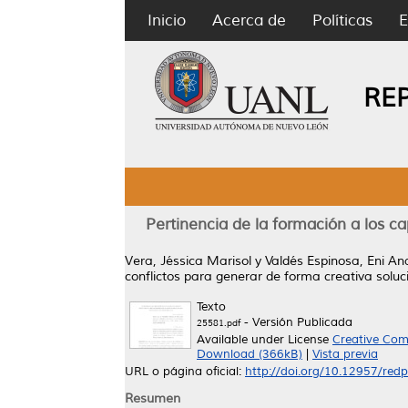
Inicio
Acerca de
Políticas
E
RE
Pertinencia de la formación a los c
Vera, Jéssica Marisol
y
Valdés Espinosa, Eni An
conflictos para generar de forma creativa soluci
Texto
- Versión Publicada
25581.pdf
Available under License
Creative Com
Download (366kB)
|
Vista previa
URL o página oficial:
http://doi.org/10.12957/red
Resumen