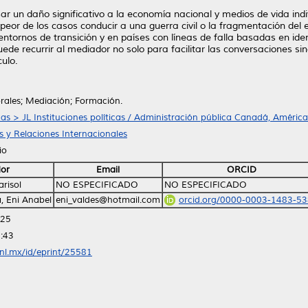
sar un daño significativo a la economía nacional y medios de vida indivi
eor de los casos conducir a una guerra civil o la fragmentación del es
entornos de transición y en países con líneas de falla basadas en id
 puede recurrir al mediador no solo para facilitar las conversaciones 
culo.
orales; Mediación; Formación.
icas > JL Instituciones políticas / Administración pública Canadá, América
as y Relaciones Internacionales
io
or
Email
ORCID
arisol
NO ESPECIFICADO
NO ESPECIFICADO
, Eni Anabel
eni_valdes@hotmail.com
orcid.org/0000-0003-1483-5
:25
:43
anl.mx/id/eprint/25581