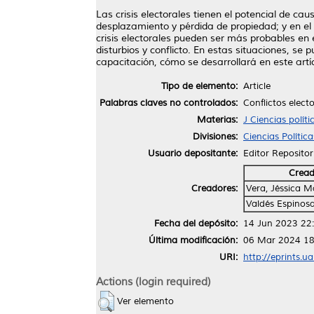
Las crisis electorales tienen el potencial de cau
desplazamiento y pérdida de propiedad; y en el p
crisis electorales pueden ser más probables en 
disturbios y conflicto. En estas situaciones, se
capacitación, cómo se desarrollará en este artí
Tipo de elemento:
Article
Palabras claves no controlados:
Conflictos elect
Materias:
J Ciencias polít
Divisiones:
Ciencias Polític
Usuario depositante:
Editor Repositor
Cread
Creadores:
Vera, Jéssica M
Valdés Espinosa
Fecha del depósito:
14 Jun 2023 22
Última modificación:
06 Mar 2024 18
URI:
http://eprints.u
Actions (login required)
Ver elemento