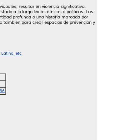
duales; resultar en violencia significativa,
tado a lo largo líneas étnicas o políticas. Las
entidad profunda o una historia marcada por
sino también para crear espacios de prevención y
 Latina, etc
386