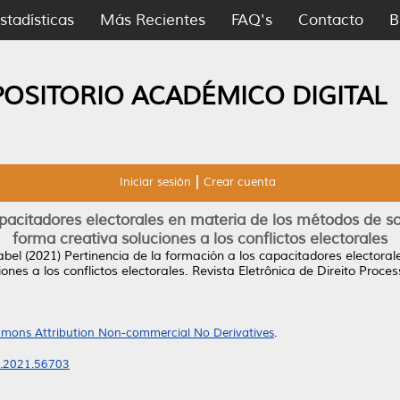
stadísticas
Más Recientes
FAQ's
Contacto
B
POSITORIO ACADÉMICO DIGITAL
Iniciar sesión
Crear cuenta
apacitadores electorales en materia de los métodos de so
forma creativa soluciones a los conflictos electorales
abel
(2021)
Pertinencia de la formación a los capacitadores electora
ones a los conflictos electorales.
Revista Eletrônica de Direito Proces
mons Attribution Non-commercial No Derivatives
.
p.2021.56703