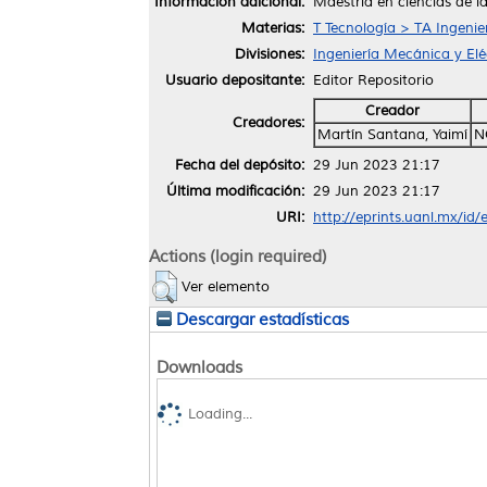
Información adicional:
Maestría en ciencias de l
Materias:
T Tecnología > TA Ingenier
Divisiones:
Ingeniería Mecánica y Elé
Usuario depositante:
Editor Repositorio
Creador
Creadores:
Martín Santana, Yaimí
N
Fecha del depósito:
29 Jun 2023 21:17
Última modificación:
29 Jun 2023 21:17
URI:
http://eprints.uanl.mx/id
Actions (login required)
Ver elemento
Descargar estadísticas
Downloads
Loading...