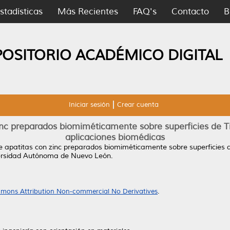
stadísticas
Más Recientes
FAQ's
Contacto
B
POSITORIO ACADÉMICO DIGITAL
Iniciar sesión
Crear cuenta
inc preparados biomiméticamente sobre superficies de T
aplicaciones biomédicas
e apatitas con zinc preparados biomiméticamente sobre superficies 
versidad Autónoma de Nuevo León.
mons Attribution Non-commercial No Derivatives
.