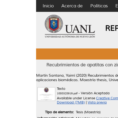
Inicio
Acerca de
Políticas
E
RE
Recubrimientos de apatitas con z
Martín Santana, Yaimí
(2020)
Recubrimientos d
aplicaciones biomédicas.
Maestría thesis, Uni
Texto
- Versión Aceptada
1080328919.pdf
Available under License
Creative Com
Download (7MB)
|
Vista previa
Tipo de elemento:
Tesis (Maestría)