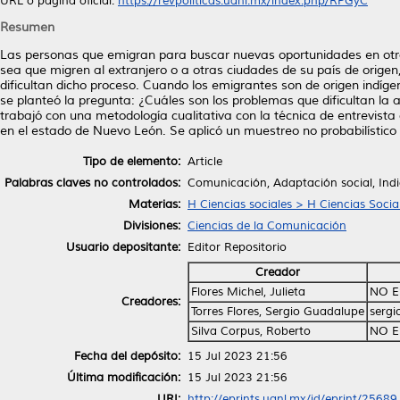
URL o página oficial:
https://revpoliticas.uanl.mx/index.php/RPGyC
Resumen
Las personas que emigran para buscar nuevas oportunidades en otra
sea que migren al extranjero o a otras ciudades de su país de orige
dificultan dicho proceso. Cuando los emigrantes son de origen indí
se planteó la pregunta: ¿Cuáles son los problemas que dificultan l
trabajó con una metodología cualitativa con la técnica de entrevista
en el estado de Nuevo León. Se aplicó un muestreo no probabilístico
Tipo de elemento:
Article
Palabras claves no controlados:
Comunicación, Adaptación social, Ind
Materias:
H Ciencias sociales > H Ciencias Socia
Divisiones:
Ciencias de la Comunicación
Usuario depositante:
Editor Repositorio
Creador
Flores Michel, Julieta
NO E
Creadores:
Torres Flores, Sergio Guadalupe
sergi
Silva Corpus, Roberto
NO E
Fecha del depósito:
15 Jul 2023 21:56
Última modificación:
15 Jul 2023 21:56
URI:
http://eprints.uanl.mx/id/eprint/25689