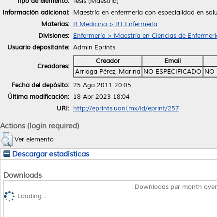
Tipo de elemento:
Tesis (Maestría)
Información adicional:
Maestría en enfermería con especialidad en sal
Materias:
R Medicina > RT Enfermería
Divisiones:
Enfermería > Maestría en Ciencias de Enfermerí
Usuario depositante:
Admin Eprints
Creador
Email
Creadores:
Arriaga Pérez, Marina
NO ESPECIFICADO
NO 
Fecha del depósito:
25 Ago 2011 20:05
Última modificación:
18 Abr 2023 18:04
URI:
http://eprints.uanl.mx/id/eprint/257
Actions (login required)
Ver elemento
Descargar estadísticas
Downloads
Downloads per month over
Loading...