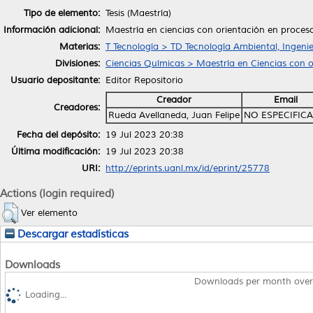
Tipo de elemento:
Tesis (Maestría)
Información adicional:
Maestría en ciencias con orientación en proces
Materias:
T Tecnología > TD Tecnología Ambiental, Ingenie
Divisiones:
Ciencias Químicas > Maestría en Ciencias con o
Usuario depositante:
Editor Repositorio
Creador
Email
Creadores:
Rueda Avellaneda, Juan Felipe
NO ESPECIFIC
Fecha del depósito:
19 Jul 2023 20:38
Última modificación:
19 Jul 2023 20:38
URI:
http://eprints.uanl.mx/id/eprint/25778
Actions (login required)
Ver elemento
Descargar estadísticas
Downloads
Downloads per month over
Loading...