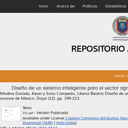
Inicio
Acerca de
Políticas
Estadísticas
REPOSITORIO
Iniciar 
Diseño de un sistema inteligente para el sector ag
Medina Dorado, Kevin
y
Sosa Compeán, Liliana Beatriz
Diseño de un
noreste de México.
Daya (12). pp. 199-213.
Texto
- Versión Publicada
231.pdf
Available under License
Creative Commons Attribution Non
Download (3MB)
|
Vista previa