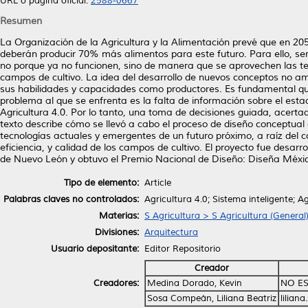
URL o página oficial:
2588-0667
Resumen
La Organización de la Agricultura y la Alimentación prevé que en 2050 
deberán producir 70% más alimentos para este futuro. Para ello, ser
no porque ya no funcionen, sino de manera que se aprovechen las te
campos de cultivo. La idea del desarrollo de nuevos conceptos no ame
sus habilidades y capacidades como productores. Es fundamental que e
problema al que se enfrenta es la falta de información sobre el esta
Agricultura 4.0. Por lo tanto, una toma de decisiones guiada, acertada
texto describe cómo se llevó a cabo el proceso de diseño conceptual 
tecnologías actuales y emergentes de un futuro próximo, a raíz del con
eficiencia, y calidad de los campos de cultivo. El proyecto fue desa
de Nuevo León y obtuvo el Premio Nacional de Diseño: Diseña Méxi
Tipo de elemento:
Article
Palabras claves no controlados:
Agricultura 4.0; Sistema inteligente; A
Materias:
S Agricultura > S Agricultura (General
Divisiones:
Arquitectura
Usuario depositante:
Editor Repositorio
Creador
Creadores:
Medina Dorado, Kevin
NO ES
Sosa Compeán, Liliana Beatriz
lilian