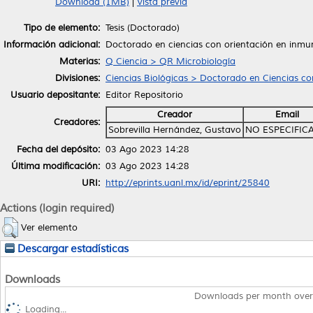
Download (1MB)
|
Vista previa
Tipo de elemento:
Tesis (Doctorado)
Información adicional:
Doctorado en ciencias con orientación en inmu
Materias:
Q Ciencia > QR Microbiología
Divisiones:
Ciencias Biológicas > Doctorado en Ciencias co
Usuario depositante:
Editor Repositorio
Creador
Email
Creadores:
Sobrevilla Hernández, Gustavo
NO ESPECIFIC
Fecha del depósito:
03 Ago 2023 14:28
Última modificación:
03 Ago 2023 14:28
URI:
http://eprints.uanl.mx/id/eprint/25840
Actions (login required)
Ver elemento
Descargar estadísticas
Downloads
Downloads per month over
Loading...