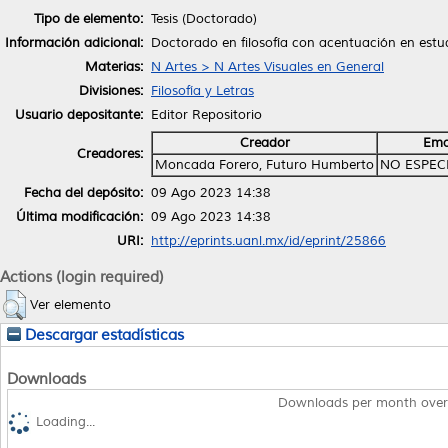
Tipo de elemento:
Tesis (Doctorado)
Información adicional:
Doctorado en filosofía con acentuación en estud
Materias:
N Artes > N Artes Visuales en General
Divisiones:
Filosofía y Letras
Usuario depositante:
Editor Repositorio
Creador
Ema
Creadores:
Moncada Forero, Futuro Humberto
NO ESPEC
Fecha del depósito:
09 Ago 2023 14:38
Última modificación:
09 Ago 2023 14:38
URI:
http://eprints.uanl.mx/id/eprint/25866
Actions (login required)
Ver elemento
Descargar estadísticas
Downloads
Downloads per month over
Loading...