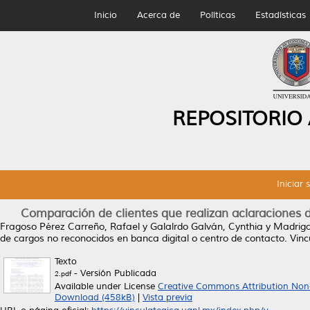
Inicio
Acerca de
Políticas
Estadísticas
REPOSITORIO
Iniciar 
Comparación de clientes que realizan aclaraciones d
Fragoso Pérez Carreño, Rafael
y
Galalrdo Galván, Cynthia
y
Madriga
de cargos no reconocidos en banca digital o centro de contacto.
Vincu
Texto
- Versión Publicada
2.pdf
Available under License
Creative Commons Attribution Non
Download (458kB)
|
Vista previa