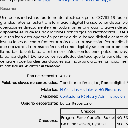
URL o página oficial:
https://vinculategica.uanl.mx/index.php/v
Resumen
Una de las industrias fuertemente afectadas por el COVID-19 fue la i
grandes retos en esta transformación digital ha sido tener disponibles
operaciones directamente y en todo momento y lugar a través de su 
disponible es la de las aclaraciones por cargos no reconocidos. Este es
que realizan esta operación por medio de la banca digital o centro
instituciones de cómo fomentar más dicha transacción. Por medio de u
que realizaron la transacción en el canal digital y se compararon con 
llamadas de salida para entender cuáles son los principales motivos 
la banca digital. Dentro de los resultados destaca que la variable m
centra en que los clientes digitales son nativos digitales, principalm
lo natural es levantar el teléfono.
Tipo de elemento:
Article
Palabras claves no controlados:
Transformación digital; Banca digital;
Materias:
H Ciencias sociales > HG Finanzas
Divisiones:
Contaduría Pública y Administración
Usuario depositante:
Editor Repositorio
Creador
Fragoso Pérez Carreño, Rafael
NO ES
Creadores:
Galalrdo Galván, Cynthia
NO ES