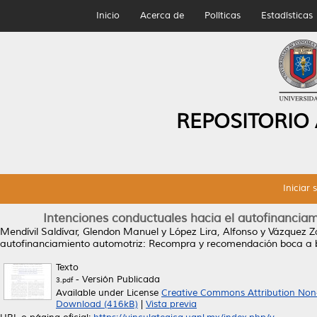
Inicio
Acerca de
Políticas
Estadísticas
REPOSITORIO
Iniciar 
Intenciones conductuales hacia el autofinanci
Mendívil Saldívar, Glendon Manuel
y
López Lira, Alfonso
y
Vázquez Z
autofinanciamiento automotriz: Recompra y recomendación boca a 
Texto
- Versión Publicada
3.pdf
Available under License
Creative Commons Attribution Non
Download (416kB)
|
Vista previa