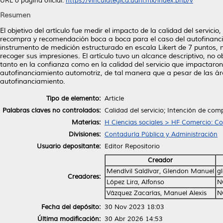
URL o página oficial:
https://vinculategica.uanl.mx/index.php/v
Resumen
El objetivo del artículo fue medir el impacto de la calidad del servicio
recompra y recomendación boca a boca para el caso del autofinanci
instrumento de medición estructurado en escala Likert de 7 puntos, 
recoger sus impresiones. El artículo tuvo un alcance descriptivo, no 
tanto en la confianza como en la calidad del servicio que impactaron e
autofinanciamiento automotriz, de tal manera que a pesar de las á
autofinanciamiento.
Tipo de elemento:
Article
Palabras claves no controlados:
Calidad del servicio; Intención de co
Materias:
H Ciencias sociales > HF Comercio: C
Divisiones:
Contaduría Pública y Administración
Usuario depositante:
Editor Repositorio
Creador
Mendívil Saldívar, Glendon Manuel
g
Creadores:
López Lira, Alfonso
N
Vázquez Zacarías, Manuel Alexis
N
Fecha del depósito:
30 Nov 2023 18:03
Última modificación:
30 Abr 2026 14:53