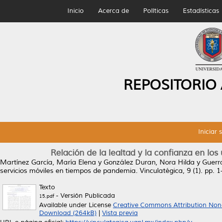
Inicio
Acerca de
Políticas
Estadísticas
REPOSITORIO
Iniciar 
Relación de la lealtad y la confianza en lo
Martínez García, María Elena
y
González Duran, Nora Hilda
y
Guerr
servicios móviles en tiempos de pandemia.
Vinculatégica, 9 (1). pp.
Texto
- Versión Publicada
15.pdf
Available under License
Creative Commons Attribution Non
Download (264kB)
|
Vista previa