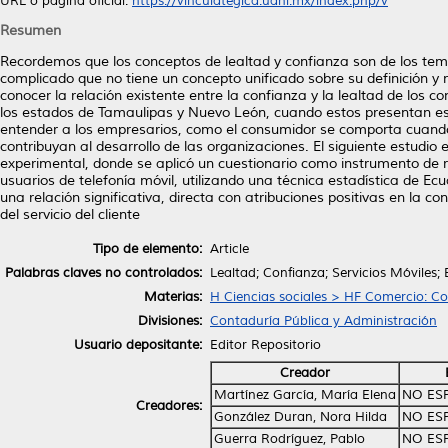
URL o página oficial:
https://vinculategica.uanl.mx/index.php/v
Resumen
Recordemos que los conceptos de lealtad y confianza son de los te
complicado que no tiene un concepto unificado sobre su definición y
conocer la relación existente entre la confianza y la lealtad de los
los estados de Tamaulipas y Nuevo León, cuando estos presentan esc
entender a los empresarios, como el consumidor se comporta cuando 
contribuyan al desarrollo de las organizaciones. El siguiente estudio 
experimental, donde se aplicó un cuestionario como instrumento de 
usuarios de telefonía móvil, utilizando una técnica estadística de Ecu
una relación significativa, directa con atribuciones positivas en la 
del servicio del cliente
Tipo de elemento:
Article
Palabras claves no controlados:
Lealtad; Confianza; Servicios Móviles;
Materias:
H Ciencias sociales > HF Comercio: C
Divisiones:
Contaduría Pública y Administración
Usuario depositante:
Editor Repositorio
Creador
Martínez García, María Elena
NO ES
Creadores:
González Duran, Nora Hilda
NO ES
Guerra Rodríguez, Pablo
NO ES