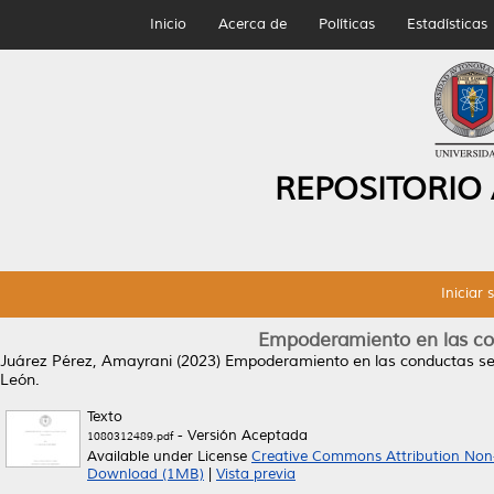
Inicio
Acerca de
Políticas
Estadísticas
REPOSITORIO
Iniciar 
Empoderamiento en las con
Juárez Pérez, Amayrani
(2023)
Empoderamiento en las conductas sex
León.
Texto
- Versión Aceptada
1080312489.pdf
Available under License
Creative Commons Attribution Non
Download (1MB)
|
Vista previa