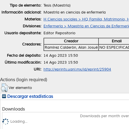
Tipo de elemento:
Tesis (Maestría)
Información adicional:
Maestría en ciencias de enfermería
Materias:
H Ciencias sociales > HQ Familia, Matrimonio, 
Divisiones:
Enfermería > Maestría en Ciencias de Enfermerí
Usuario depositante:
Editor Repositorio
Creador
Email
Creadores:
Ramírez Calderón, Alan Josué
NO ESPECIFIC
Fecha del depósito:
14 Ago 2023 15:50
Última modificación:
14 Ago 2023 15:50
URI:
http://eprints.uanl.mx/id/eprint/25904
Actions (login required)
Ver elemento
Descargar estadísticas
Downloads
Downloads per month over
Loading...