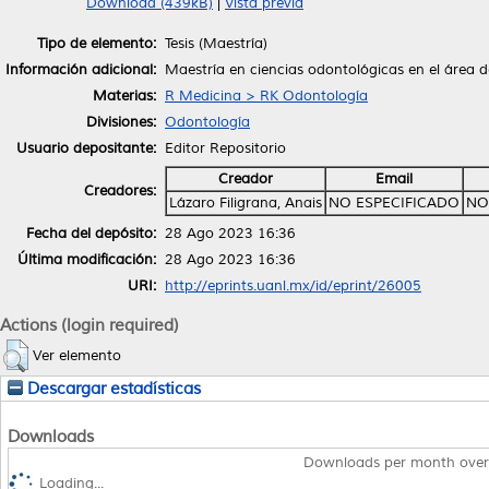
Download (439kB)
|
Vista previa
Tipo de elemento:
Tesis (Maestría)
Información adicional:
Maestría en ciencias odontológicas en el área 
Materias:
R Medicina > RK Odontología
Divisiones:
Odontología
Usuario depositante:
Editor Repositorio
Creador
Email
Creadores:
Lázaro Filigrana, Anais
NO ESPECIFICADO
NO
Fecha del depósito:
28 Ago 2023 16:36
Última modificación:
28 Ago 2023 16:36
URI:
http://eprints.uanl.mx/id/eprint/26005
Actions (login required)
Ver elemento
Descargar estadísticas
Downloads
Downloads per month over
Loading...