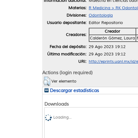
Información adicional:
Maestría en ciencias odon
Materias:
R Medicina > RK Odontol
Divisiones:
Odontología
Usuario depositante:
Editor Repositorio
Creador
Creadores:
Calderón Gómez, Laura
Fecha del depósito:
29 Ago 2023 19:12
Última modificación:
29 Ago 2023 19:12
URI:
http://eprints.uanl.mx/id
Actions (login required)
Ver elemento
Descargar estadísticas
Downloads
Loading...