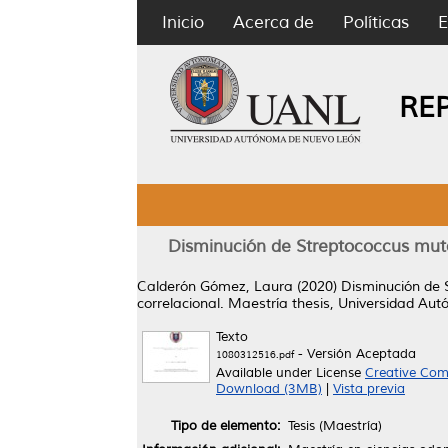
Inicio
Acerca de
Políticas
E
RE
Disminución de Streptococcus mutan
Calderón Gómez, Laura
(2020)
Disminución de S
correlacional.
Maestría thesis, Universidad Au
Texto
- Versión Aceptada
1080312516.pdf
Available under License
Creative Com
Download (3MB)
|
Vista previa
Tipo de elemento:
Tesis (Maestría)