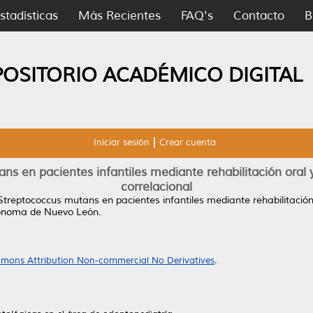
stadísticas
Más Recientes
FAQ's
Contacto
B
POSITORIO ACADÉMICO DIGITAL
Iniciar sesión
Crear cuenta
s en pacientes infantiles mediante rehabilitación oral y
correlacional
treptococcus mutans en pacientes infantiles mediante rehabilitación 
tónoma de Nuevo León.
mons Attribution Non-commercial No Derivatives
.