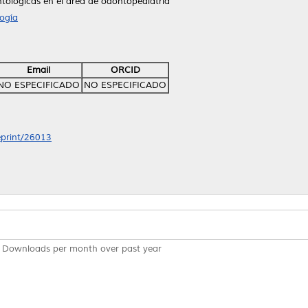
tológicas en el área de odontopediatría
ogía
Email
ORCID
NO ESPECIFICADO
NO ESPECIFICADO
/eprint/26013
Downloads per month over past year