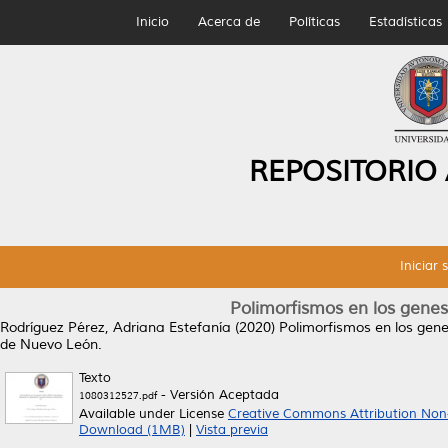
Inicio
Acerca de
Políticas
Estadísticas
REPOSITORIO
Iniciar 
Polimorfismos en los gene
Rodríguez Pérez, Adriana Estefanía
(2020)
Polimorfismos en los ge
de Nuevo León.
Texto
- Versión Aceptada
1080312527.pdf
Available under License
Creative Commons Attribution Non
Download (1MB)
|
Vista previa