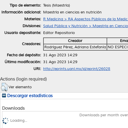
Tipo de elemento:
Tesis (Maestría)
Información adicional:
Maestría en ciencias en nutrición
Materias:
R Medicina > RA Aspectos Públicos de la Medic
Divisiones:
Salud Pública y Nutrición > Maestría en Ciencia
Usuario depositante:
Editor Repositorio
Creador
Emai
Creadores:
Rodríguez Pérez, Adriana Estefanía
NO ESPEC
Fecha del depósito:
31 Ago 2023 14:29
Última modificación:
31 Ago 2023 14:29
URI:
http://eprints.uanl.mx/id/eprint/26028
Actions (login required)
Ver elemento
Descargar estadísticas
Downloads
Downloads per month over
Loading...