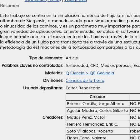
Resumen
Este trabajo se centra en la simulación numérica de flujo laminar p
alfombra de Sierpinski, a menudo usada para simular medios porosos
o sinuosidad de los caminos, y es un parámetro muy importante para l
gran variedad de aplicaciones. En este estudio, se utiliza el softwar
lo que permite analizar el movimiento de los fluidos a través de la a
la eficiencia de un fluido para transportarse a través de una estruct
metodología da estimaciones de la tortuosidad comparables a las que
Tipo de elemento:
Article
Palabras claves no controlados:
Tortuosidad, CFD, Medios porosos, Es
Materias:
Q Ciencia > QE Geología
Divisiones:
Ciencias de la Tierra
Usuario depositante:
Editor Repositorio
Creador
Briones Carrillo, Jorge Alberto
NO E
Aguilar Madera, Carlos Gilberto
NO E
Creadores:
Matías Pérez, Víctor
NO E
Herrera Hernández, Erik C.
NO E
Soto Villalobos, Roberto
robe
Flores Cano, Valente
NO E