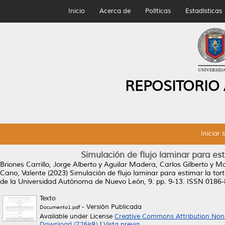
Inicio
Acerca de
Políticas
Estadísticas
REPOSITORIO
Iniciar 
Simulación de flujo laminar para est
Briones Carrillo, Jorge Alberto
y
Aguilar Madera, Carlos Gilberto
y
Ma
Cano, Valente
(2023)
Simulación de flujo laminar para estimar la tor
de la Universidad Autónoma de Nuevo León, 9. pp. 9-13. ISSN 0186
Texto
- Versión Publicada
Documento1.pdf
Available under License
Creative Commons Attribution Non
Download (726kB)
|
Vista previa