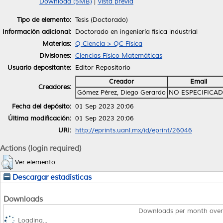
Download (5MB)
|
Vista previa
Tipo de elemento:
Tesis (Doctorado)
Información adicional:
Doctorado en ingeniería física industrial
Materias:
Q Ciencia > QC Física
Divisiones:
Ciencias Físico Matemáticas
Usuario depositante:
Editor Repositorio
Creador
Email
Creadores:
Gómez Pérez, Diego Gerardo
NO ESPECIFICA
Fecha del depósito:
01 Sep 2023 20:06
Última modificación:
01 Sep 2023 20:06
URI:
http://eprints.uanl.mx/id/eprint/26046
Actions (login required)
Ver elemento
Descargar estadísticas
Downloads
Downloads per month over
Loading...