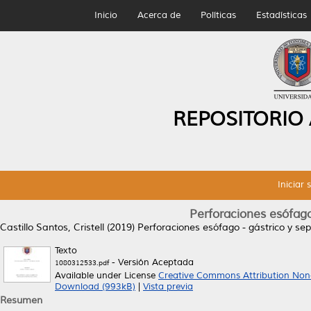
Inicio
Acerca de
Políticas
Estadísticas
REPOSITORIO
Iniciar 
Perforaciones esófago 
Castillo Santos, Cristell
(2019)
Perforaciones esófago - gástrico y seps
Texto
- Versión Aceptada
1080312533.pdf
Available under License
Creative Commons Attribution Non
Download (993kB)
|
Vista previa
Resumen