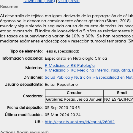
Download (1MB)
|
Vista previa
Resumen
Al desarrollo de tejidos malignos derivado de la propagación de célul
órganos se le denomina comúnmente cáncer gástrico (Sitarz, 2018). 
mundo y sigue siendo la segunda causa de muerte de todas las neo
etapa avanzada. El índice de longevidad a 5 años es relativamente
las tasas de supervivencia varían de 10% a 30%. Se han reportado d
mediante exámenes endoscópicos y resección tumoral temprana (Sit
Tipo de elemento:
Tesis (Especialidad)
Información adicional:
Especialista en Nutriología Clínica
R Medicina > RB Patología
Materias:
R Medicina > RC Medicina Interna, Psiquiatría,
Divisiones:
Salud Pública y Nutrición > Especialidad en Nutr
Usuario depositante:
Editor Repositorio
Creador
Email
Creadores:
Gutiérrez Rosas, Jesica Junuen
NO ESPECIFIC
Fecha del depósito:
05 Sep 2023 20:45
Última modificación:
05 Mar 2024 20:24
URI:
http://eprints.uanl.mx/id/eprint/26062
Actions (login required)