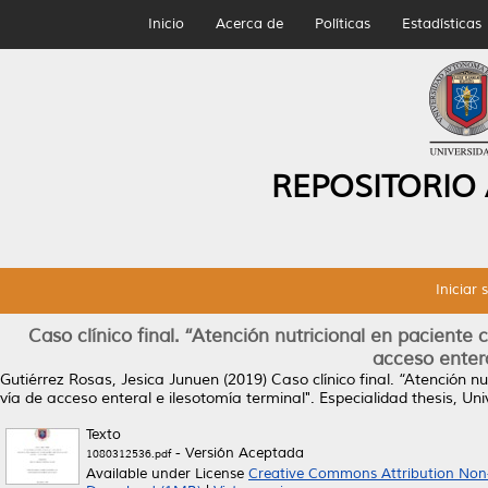
Inicio
Acerca de
Políticas
Estadísticas
REPOSITORIO
Iniciar 
Caso clínico final. “Atención nutricional en pacient
acceso entera
Gutiérrez Rosas, Jesica Junuen
(2019)
Caso clínico final. “Atención 
vía de acceso enteral e ilesotomía terminal".
Especialidad thesis, U
Texto
- Versión Aceptada
1080312536.pdf
Available under License
Creative Commons Attribution Non