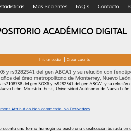
stadísticas
Más Recientes
FAQ's
Contacto
B
POSITORIO ACADÉMICO DIGITAL
Iniciar sesión
Crear cuenta
6 y rs9282541 del gen ABCA1 y su relación con fenotip
años del área metropolitana de Monterrey, Nuevo León
s rs7108738 del gen SOX6 y rs9282541 del gen ABCA1 y su relación c
 Nuevo León.
Maestría thesis, Universidad Autónoma de Nuevo León.
mons Attribution Non-commercial No Derivatives
.
esenta una forma homogénea existe una clasificación basada en el 