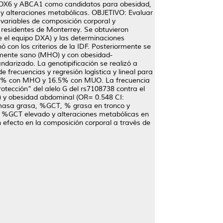
s SOX6 y ABCA1 como candidatos para obesidad,
d y alteraciones metabólicas. OBJETIVO: Evaluar
variables de composición corporal y
residentes de Monterrey. Se obtuvieron
e el equipo DXA) y las determinaciones
 con los criterios de la IDF. Posteriormente se
mente sano (MHO) y con obesidad-
darizado. La genotipificación se realizó a
frecuencias y regresión logística y lineal para
.5% con MHO y 16.5% con MUO. La frecuencia
otección” del alelo G del rs7108738 contra el
 y obesidad abdominal (OR= 0.548 CI:
on masa grasa, %GCT, % grasa en tronco y
e %GCT elevado y alteraciones metabólicas en
efecto en la composición corporal a través de