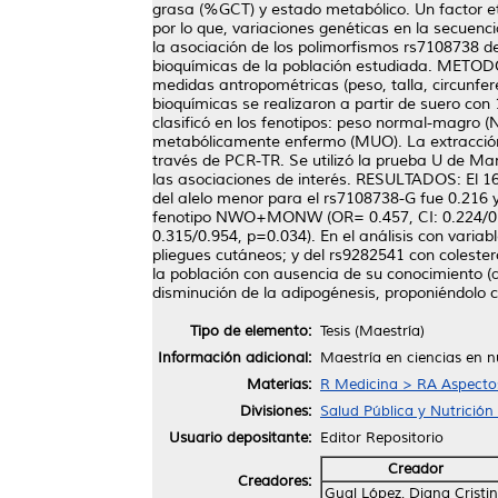
grasa (%GCT) y estado metabólico. Un factor e
por lo que, variaciones genéticas en la secuen
la asociación de los polimorfismos rs7108738 d
bioquímicas de la población estudiada. METOD
medidas antropométricas (peso, talla, circunfer
bioquímicas se realizaron a partir de suero con
clasificó en los fenotipos: peso normal-mag
metabólicamente enfermo (MUO). La extracción d
través de PCR-TR. Se utilizó la prueba U de Man
las asociaciones de interés. RESULTADOS: El
del alelo menor para el rs7108738-G fue 0.216 y
fenotipo NWO+MONW (OR= 0.457, CI: 0.224/0.93
0.315/0.954, p=0.034). En el análisis con vari
pliegues cutáneos; y del rs9282541 con colest
la población con ausencia de su conocimiento (
disminución de la adipogénesis, proponiéndolo
Tipo de elemento:
Tesis (Maestría)
Información adicional:
Maestría en ciencias en n
Materias:
R Medicina > RA Aspectos
Divisiones:
Salud Pública y Nutrición
Usuario depositante:
Editor Repositorio
Creador
Creadores:
Gual López, Diana Cristi