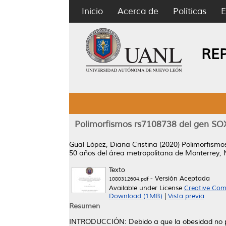
Inicio
Acerca de
Políticas
E
RE
Polimorfismos rs7108738 del gen SOX
Gual López, Diana Cristina
(2020)
Polimorfismo
50 años del área metropolitana de Monterrey,
Texto
- Versión Aceptada
1080312604.pdf
Available under License
Creative Com
Download (1MB)
|
Vista previa
Resumen
INTRODUCCIÓN: Debido a que la obesidad no pr