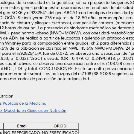
tiológico de la obesidad es la genética; se han propuesto los gene
cia en estos genes podrían estar asociadas con fenotipos de obesida
el gen SOX6 y rs9282541 del gen ABCA1 con fenotipos de obesidad y 
OLOGÍA: Se incluyeron 278 mujeres de 18-50 años premenopáusicas 
encia de cintura y pliegues cutáneos), composición corporal (mediant
 12 horas de ayuno. La presencia de síndrome metabólico se determinó
ro (NWL), peso normal-obeso (NWO+MONW), con obesidad-metabólica
e ADN se realizó a partir de leucocitos siguiendo un protocolo estan
n Whitney para la comparación entre grupos, chi2 para diferencias de 
 16.5% de la población se clasificó en NWL, 45.5% NWO+MONW, 24
 para el rs9282541-A fue de 0.072. Se observó una asociación de “pr
3, p=0.032), %GCT elevada (OR= 0.479, CI: 0.249/0.918, p=0.021)
ables cuantitativas, se observó una asociación entre el rs7108738 c
erol HDL, LDL y total. CONCLUSIONES: Existe una alta prevalencia d
aparentemente sana). Los hallazgos del rs7108738-SOX6 sugieren un 
 como marcador de protección ante adiposidad.
utrición
 Públicos de la Medicina
 > Maestría en Ciencias en Nutrición
Email
ORCID
na
NO ESPECIFICADO
NO ESPECIFICADO