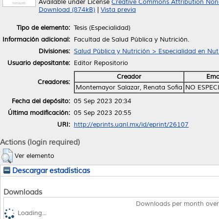
Available under License
Creative Commons Attribution Non
Download (874kB)
|
Vista previa
Tipo de elemento:
Tesis (Especialidad)
Información adicional:
Facultad de Salud Pública y Nutrición.
Divisiones:
Salud Pública y Nutrición > Especialidad en Nutr
Usuario depositante:
Editor Repositorio
Creador
Ema
Creadores:
Montemayor Salazar, Renata Sofia
NO ESPEC
Fecha del depósito:
05 Sep 2023 20:34
Última modificación:
05 Sep 2023 20:55
URI:
http://eprints.uanl.mx/id/eprint/26107
Actions (login required)
Ver elemento
Descargar estadísticas
Downloads
Downloads per month over
Loading...