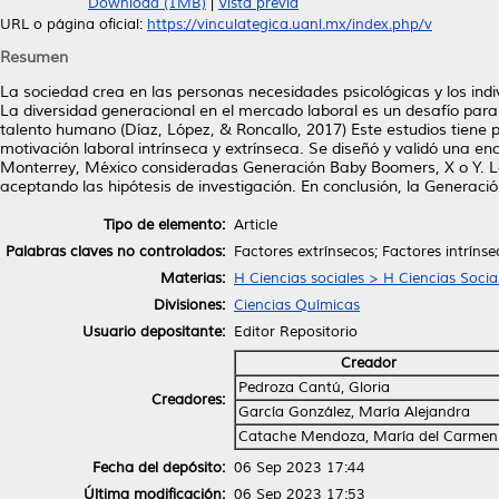
Download (1MB)
|
Vista previa
URL o página oficial:
https://vinculategica.uanl.mx/index.php/v
Resumen
La sociedad crea en las personas necesidades psicológicas y los indiv
La diversidad generacional en el mercado laboral es un desafío para
talento humano (Díaz, López, & Roncallo, 2017) Este estudios tiene 
motivación laboral intrínseca y extrínseca. Se diseñó y validó una e
Monterrey, México consideradas Generación Baby Boomers, X o Y. Los
aceptando las hipótesis de investigación. En conclusión, la Generació
Tipo de elemento:
Article
Palabras claves no controlados:
Factores extrínsecos; Factores intríns
Materias:
H Ciencias sociales > H Ciencias Socia
Divisiones:
Ciencias Químicas
Usuario depositante:
Editor Repositorio
Creador
Pedroza Cantú, Gloria
Creadores:
García González, María Alejandra
Catache Mendoza, María del Carmen
Fecha del depósito:
06 Sep 2023 17:44
Última modificación:
06 Sep 2023 17:53