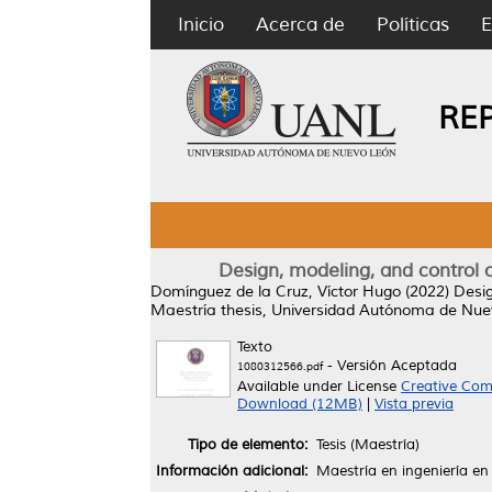
Inicio
Acerca de
Políticas
E
RE
Design, modeling, and control 
Domínguez de la Cruz, Víctor Hugo
(2022)
Desig
Maestría thesis, Universidad Autónoma de Nue
Texto
- Versión Aceptada
1080312566.pdf
Available under License
Creative Com
Download (12MB)
|
Vista previa
Tipo de elemento:
Tesis (Maestría)
Información adicional:
Maestría en ingeniería en