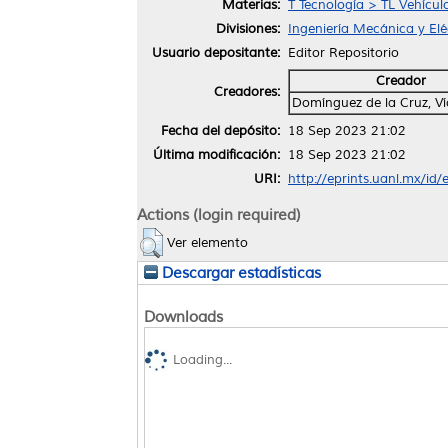
Materias:
T Tecnología > TL Vehícul
Divisiones:
Ingeniería Mecánica y Elé
Usuario depositante:
Editor Repositorio
Creador
Creadores:
Domínguez de la Cruz, V
Fecha del depósito:
18 Sep 2023 21:02
Última modificación:
18 Sep 2023 21:02
URI:
http://eprints.uanl.mx/id
Actions (login required)
Ver elemento
Descargar estadísticas
Downloads
Loading...