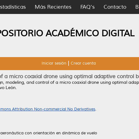
stadísticas
Más Recientes
FAQ's
Contacto
B
POSITORIO ACADÉMICO DIGITAL
Iniciar sesión
Crear cuenta
of a micro coaxial drone using optimal adaptive control 
n, modeling, and control of a micro coaxial drone using optimal adap
vo León.
mons Attribution Non-commercial No Derivatives
.
 aeronáutica con orientación en dinámica de vuelo