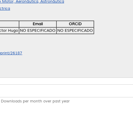
o Motor, Aeronáutica, Astronáutica
ctrica
Email
ORCID
íctor Hugo
NO ESPECIFICADO
NO ESPECIFICADO
/eprint/26187
Downloads per month over past year