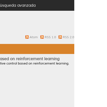
úsqueda avanzada
Atom
RSS 1.0
RSS 2.0
based on reinforcement learning
tive control based on reinforcement learning.