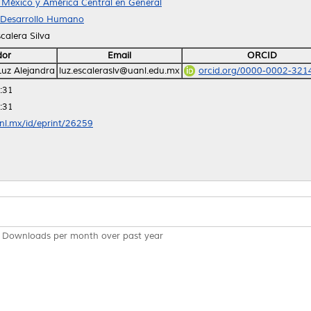
México y América Central en General
y Desarrollo Humano
calera Silva
dor
Email
ORCID
 Luz Alejandra
luz.escaleraslv@uanl.edu.mx
orcid.org/0000-0002-321
:31
:31
anl.mx/id/eprint/26259
Downloads per month over past year