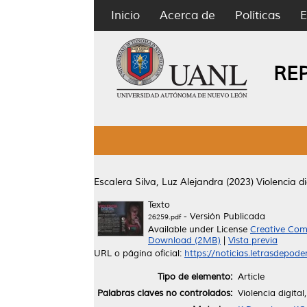
Inicio
Acerca de
Políticas
E
RE
Escalera Silva, Luz Alejandra
(2023)
Violencia d
Texto
- Versión Publicada
26259.pdf
Available under License
Creative Com
Download (2MB)
|
Vista previa
URL o página oficial:
https://noticias.letrasdepode
Tipo de elemento:
Article
Palabras claves no controlados:
Violencia digital