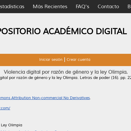
stadísticas
Más Recientes
FAQ's
Contacto
B
POSITORIO ACADÉMICO DIGITAL
Iniciar sesión
Crear cuenta
Violencia digital por razón de género y la ley Olimpia.
igital por razón de género y la ley Olimpia.
Letras de poder (16). pp. 2
mons Attribution Non-commercial No Derivatives
.
r.com/
, Ley Olimpia