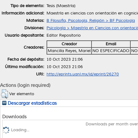
Tipo de elemento:
Tesis (Maestría)
Información adicional:
Maestría en ciencias con orientación en cognic
Materias:
B Filosofía, Psicología, Religión > BF Psicología
Divisiones:
Psicología > Maestría en Ciencias con orientac
Usuario depositante:
Editor Repositorio
Creador
Email
Creadores:
Mancilla Reyes, Mariel
NO ESPECIFICADO
NO
Fecha del depósito:
10 Oct 2023 21:06
Última modificación:
10 Oct 2023 21:06
URI:
http://eprints.uanl.mx/id/eprint/26270
Actions (login required)
Ver elemento
Descargar estadísticas
Downloads
Downloads per month over
Loading...