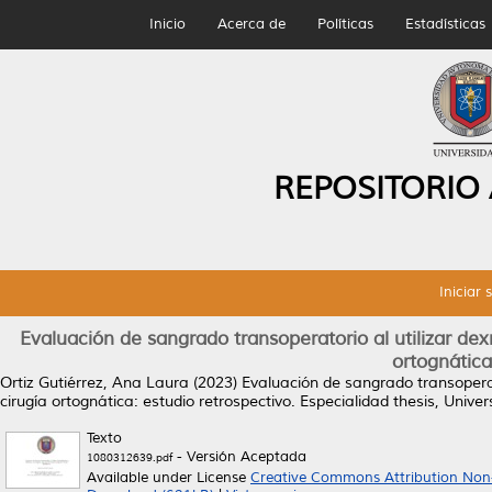
Inicio
Acerca de
Políticas
Estadísticas
REPOSITORIO
Iniciar 
Evaluación de sangrado transoperatorio al utilizar 
ortognática
Ortiz Gutiérrez, Ana Laura
(2023)
Evaluación de sangrado transopera
cirugía ortognática: estudio retrospectivo.
Especialidad thesis, Univ
Texto
- Versión Aceptada
1080312639.pdf
Available under License
Creative Commons Attribution Non