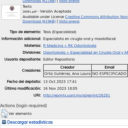
Download (621kB)
|
Vista previa
Texto
- Versión Aceptada
26361.pdf
Available under License
Creative Commons Attribution Non
Download (619kB)
|
Vista previa
Tipo de elemento:
Tesis (Especialidad)
Información adicional:
Especialista en cirugía oral y maxilofacial
Materias:
R Medicina > RK Odontología
Divisiones:
Odontología > Especialidad en Cirugía Oral y Ma
Usuario depositante:
Editor Repositorio
Creador
Email
Creadores:
Ortiz Gutiérrez, Ana Laura
NO ESPECIFICADO
Fecha del depósito:
13 Oct 2023 17:41
Última modificación:
16 Nov 2023 18:05
URI:
http://eprints.uanl.mx/id/eprint/26281
Actions (login required)
Ver elemento
Descargar estadísticas