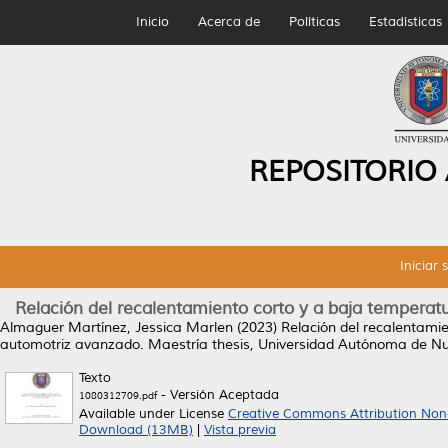
Inicio
Acerca de
Políticas
Estadísticas
REPOSITORIO
Iniciar 
Relación del recalentamiento corto y a baja tempera
Almaguer Martínez, Jessica Marlen
(2023)
Relación del recalentami
automotriz avanzado.
Maestría thesis, Universidad Autónoma de N
Texto
- Versión Aceptada
1080312709.pdf
Available under License
Creative Commons Attribution Non
Download (13MB)
|
Vista previa